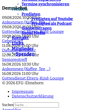
Termine synchronisieren
Demnächst
Medien
Predigten
09.08.2026
10:30 Uhr
Predigten auf Youtube
Ankommen (Kaffee, Tee, ...)
Predigten als Podcast
09.08.2026
11:00 Uhr
Glaubensfragen
Gottesdienst Eltern-Kind-Lounge
Social Media
10.08.2026
18:00 Uhr
Kontakt
Gebetstreff
Links
11.08.2026
15:00 Uhr
Mitglieder
Dienstagskrabbler
Spenden
">
12.08.2026
15:00 Uhr
Seniorentreff
16.08.2026
10:30 Uhr
Ankommen (Kaffee, Tee, ...)
16.08.2026
11:00 Uhr
Gottesdienst Eltern-Kind-Lounge
© 2026 EFG-Elmshorn
Impressum
Datenschutzerklärung
Suchen
Anmelden
Type 2 or more