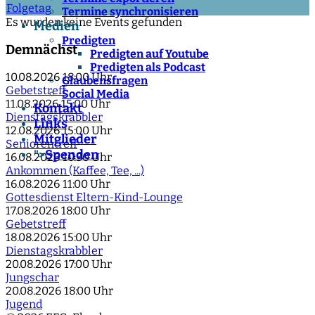
Folgetag
Termine synchronisieren
Es wurden keine Events gefunden
Medien
Predigten
Demnächst
Predigten auf Youtube
Predigten als Podcast
10.08.2026
18:00 Uhr
Glaubensfragen
Gebetstreff
Social Media
11.08.2026
15:00 Uhr
Kontakt
Dienstagskrabbler
Links
12.08.2026
15:00 Uhr
Mitglieder
Seniorentreff
Spenden
">
16.08.2026
10:30 Uhr
Ankommen (Kaffee, Tee, ...)
16.08.2026
11:00 Uhr
Gottesdienst Eltern-Kind-Lounge
17.08.2026
18:00 Uhr
Gebetstreff
18.08.2026
15:00 Uhr
Dienstagskrabbler
20.08.2026
17:00 Uhr
Jungschar
20.08.2026
18:00 Uhr
Jugend