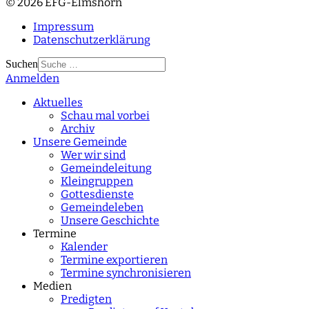
© 2026 EFG-Elmshorn
Impressum
Datenschutzerklärung
Suchen
Anmelden
Type 2 or more
characters for results.
Aktuelles
Schau mal vorbei
Archiv
Unsere Gemeinde
Wer wir sind
Gemeindeleitung
Kleingruppen
Gottesdienste
Gemeindeleben
Unsere Geschichte
Termine
Kalender
Termine exportieren
Termine synchronisieren
Medien
Predigten