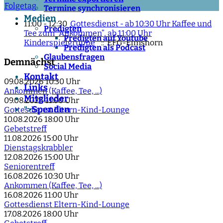
Folgetag
Termine synchronisieren
Medien
11:00 - 12:30
Gottesdienst - ab 10:30 Uhr Kaffee und
Predigten
Tee zum “Ankommen”, ab 11:00 Uhr
Predigten auf Youtube
Kinderspielgruppe
:: EFG-Elmshorn
Predigten als Podcast
Glaubensfragen
Demnächst
Social Media
Kontakt
09.08.2026
10:30 Uhr
Links
Ankommen (Kaffee, Tee, ...)
Mitglieder
09.08.2026
11:00 Uhr
Spenden
">
Gottesdienst Eltern-Kind-Lounge
10.08.2026
18:00 Uhr
Gebetstreff
11.08.2026
15:00 Uhr
Dienstagskrabbler
12.08.2026
15:00 Uhr
Seniorentreff
16.08.2026
10:30 Uhr
Ankommen (Kaffee, Tee, ...)
16.08.2026
11:00 Uhr
Gottesdienst Eltern-Kind-Lounge
17.08.2026
18:00 Uhr