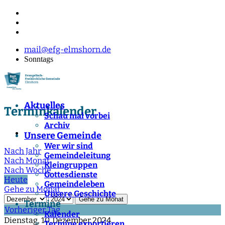
mail@efg-elmshorn.de
Sonntags
Aktuelles
Terminkalender
Schau mal vorbei
Archiv
Unsere Gemeinde
Wer wir sind
Nach Jahr
Gemeindeleitung
Nach Monat
Kleingruppen
Nach Woche
Gottesdienste
Heute
Gemeindeleben
Gehe zu Monat
Unsere Geschichte
Gehe zu Monat
Termine
Vorheriger Tag
Kalender
Dienstag, 10. Dezember 2024
Termine exportieren