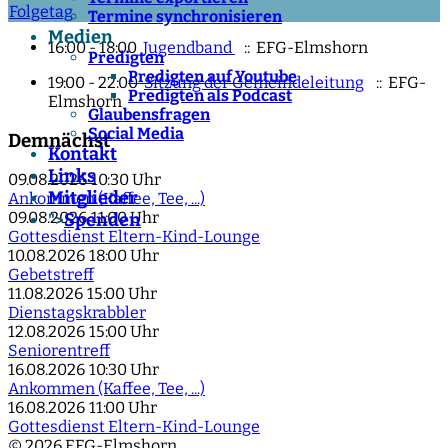
Folgetag
Termine synchronisieren
Medien
16:00 - 18:00
Jugendband
:: EFG-Elmshorn
Predigten
Predigten auf Youtube
19:00 - 22:00
Sitzung der Gemeindeleitung
:: EFG-
Predigten als Podcast
Elmshorn
Glaubensfragen
Social Media
Demnächst
Kontakt
Links
09.08.2026
10:30 Uhr
Mitglieder
Ankommen (Kaffee, Tee, ...)
09.08.2026
11:00 Uhr
Spenden
">
Gottesdienst Eltern-Kind-Lounge
10.08.2026
18:00 Uhr
Gebetstreff
11.08.2026
15:00 Uhr
Dienstagskrabbler
12.08.2026
15:00 Uhr
Seniorentreff
16.08.2026
10:30 Uhr
Ankommen (Kaffee, Tee, ...)
16.08.2026
11:00 Uhr
Gottesdienst Eltern-Kind-Lounge
© 2026 EFG-Elmshorn