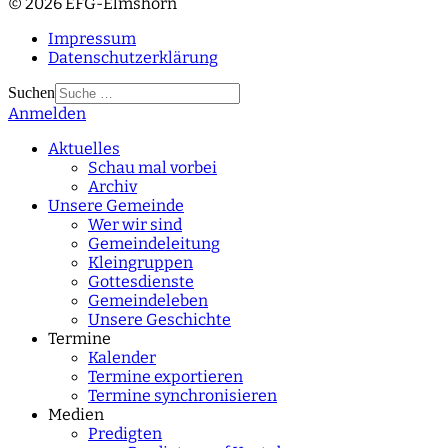
© 2026 EFG-Elmshorn
Impressum
Datenschutzerklärung
Suchen
Anmelden
Type 2 or more
characters for results.
Aktuelles
Schau mal vorbei
Archiv
Unsere Gemeinde
Wer wir sind
Gemeindeleitung
Kleingruppen
Gottesdienste
Gemeindeleben
Unsere Geschichte
Termine
Kalender
Termine exportieren
Termine synchronisieren
Medien
Predigten