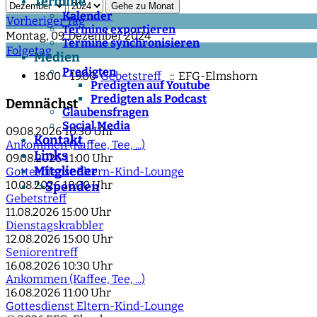
Termine
Gehe zu Monat
Kalender
Vorheriger Tag
Termine exportieren
Montag, 09. Dezember 2024
Termine synchronisieren
Folgetag
Medien
Predigten
18:00 - 19:00
Gebetstreff
:: EFG-Elmshorn
Predigten auf Youtube
Predigten als Podcast
Demnächst
Glaubensfragen
Social Media
09.08.2026
10:30 Uhr
Kontakt
Ankommen (Kaffee, Tee, ...)
Links
09.08.2026
11:00 Uhr
Mitglieder
Gottesdienst Eltern-Kind-Lounge
10.08.2026
18:00 Uhr
Spenden
">
Gebetstreff
11.08.2026
15:00 Uhr
Dienstagskrabbler
12.08.2026
15:00 Uhr
Seniorentreff
16.08.2026
10:30 Uhr
Ankommen (Kaffee, Tee, ...)
16.08.2026
11:00 Uhr
Gottesdienst Eltern-Kind-Lounge