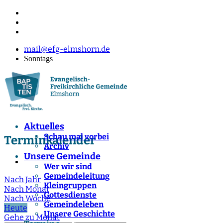
mail@efg-elmshorn.de
Sonntags
Aktuelles
Schau mal vorbei
Terminkalender
Archiv
Unsere Gemeinde
Wer wir sind
Gemeindeleitung
Nach Jahr
Kleingruppen
Nach Monat
Gottesdienste
Nach Woche
Gemeindeleben
Heute
Unsere Geschichte
Gehe zu Monat