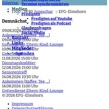
Folgetag
Termine synchronisieren
Medien
17:00 - 18:30
Jungschar
:: EFG-Elmshorn
Predigten
Predigten auf Youtube
Demnächst
Predigten als Podcast
Glaubensfragen
09.08.2026
10:30 Uhr
Social Media
Ankommen (Kaffee, Tee, ...)
Kontakt
09.08.2026
11:00 Uhr
Links
Gottesdienst Eltern-Kind-Lounge
Mitglieder
10.08.2026
18:00 Uhr
Spenden
">
Gebetstreff
11.08.2026
15:00 Uhr
Dienstagskrabbler
12.08.2026
15:00 Uhr
Seniorentreff
16.08.2026
10:30 Uhr
Ankommen (Kaffee, Tee, ...)
16.08.2026
11:00 Uhr
Gottesdienst Eltern-Kind-Lounge
© 2026 EFG-Elmshorn
Impressum
Datenschutzerklärung