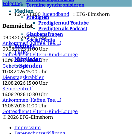
Folgetag
Termine synchronisieren
Medien
16:45 - 18:00
Jugendband
:: EFG-Elmshorn
Predigten
Predigten auf Youtube
Demnächst
Predigten als Podcast
Glaubensfragen
09.08.2026
10:30 Uhr
Social Media
Ankommen (Kaffee, Tee, ...)
Kontakt
09.08.2026
11:00 Uhr
Links
Gottesdienst Eltern-Kind-Lounge
Mitglieder
10.08.2026
18:00 Uhr
Spenden
">
Gebetstreff
11.08.2026
15:00 Uhr
Dienstagskrabbler
12.08.2026
15:00 Uhr
Seniorentreff
16.08.2026
10:30 Uhr
Ankommen (Kaffee, Tee, ...)
16.08.2026
11:00 Uhr
Gottesdienst Eltern-Kind-Lounge
© 2026 EFG-Elmshorn
Impressum
Datenschutzerklärung