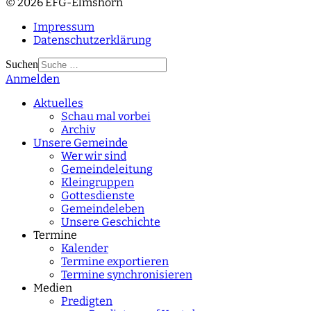
© 2026 EFG-Elmshorn
Impressum
Datenschutzerklärung
Suchen
Anmelden
Type 2 or more
characters for results.
Aktuelles
Schau mal vorbei
Archiv
Unsere Gemeinde
Wer wir sind
Gemeindeleitung
Kleingruppen
Gottesdienste
Gemeindeleben
Unsere Geschichte
Termine
Kalender
Termine exportieren
Termine synchronisieren
Medien
Predigten