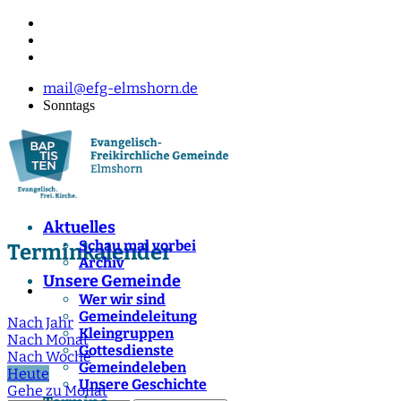
mail@efg-elmshorn.de
Sonntags
Aktuelles
Schau mal vorbei
Terminkalender
Archiv
Unsere Gemeinde
Wer wir sind
Gemeindeleitung
Nach Jahr
Kleingruppen
Nach Monat
Gottesdienste
Nach Woche
Gemeindeleben
Heute
Unsere Geschichte
Gehe zu Monat