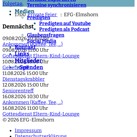
Folgetag
Termine synchronisieren
Medien
17:00
Private Feier
:: EFG-Elmshorn
Predigten
Predigten auf Youtube
Demnächst
Predigten als Podcast
Glaubensfragen
09.08.2026
10:30 Uhr
Social Media
Ankommen (Kaffee, Tee, ...)
Kontakt
09.08.2026
11:00 Uhr
Links
Gottesdienst Eltern-Kind-Lounge
Mitglieder
10.08.2026
18:00 Uhr
Spenden
">
Gebetstreff
11.08.2026
15:00 Uhr
Dienstagskrabbler
12.08.2026
15:00 Uhr
Seniorentreff
16.08.2026
10:30 Uhr
Ankommen (Kaffee, Tee, ...)
16.08.2026
11:00 Uhr
Gottesdienst Eltern-Kind-Lounge
© 2026 EFG-Elmshorn
Impressum
Datenschutzerklärung