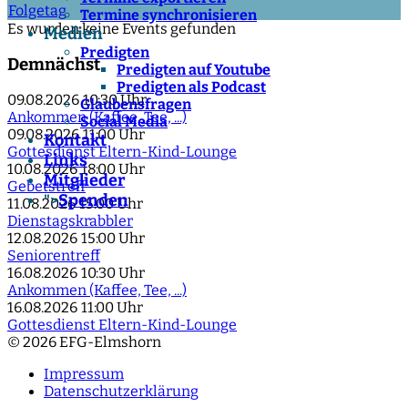
Folgetag
Termine synchronisieren
Es wurden keine Events gefunden
Medien
Predigten
Demnächst
Predigten auf Youtube
Predigten als Podcast
09.08.2026
10:30 Uhr
Glaubensfragen
Ankommen (Kaffee, Tee, ...)
Social Media
09.08.2026
11:00 Uhr
Kontakt
Gottesdienst Eltern-Kind-Lounge
Links
10.08.2026
18:00 Uhr
Mitglieder
Gebetstreff
Spenden
">
11.08.2026
15:00 Uhr
Dienstagskrabbler
12.08.2026
15:00 Uhr
Seniorentreff
16.08.2026
10:30 Uhr
Ankommen (Kaffee, Tee, ...)
16.08.2026
11:00 Uhr
Gottesdienst Eltern-Kind-Lounge
© 2026 EFG-Elmshorn
Impressum
Datenschutzerklärung