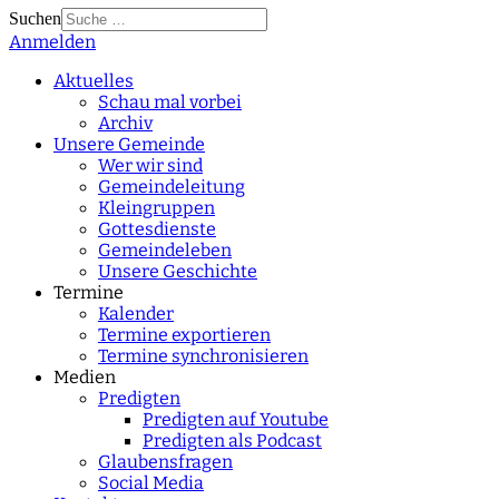
Suchen
Anmelden
Type 2 or more
characters for results.
Aktuelles
Schau mal vorbei
Archiv
Unsere Gemeinde
Wer wir sind
Gemeindeleitung
Kleingruppen
Gottesdienste
Gemeindeleben
Unsere Geschichte
Termine
Kalender
Termine exportieren
Termine synchronisieren
Medien
Predigten
Predigten auf Youtube
Predigten als Podcast
Glaubensfragen
Social Media