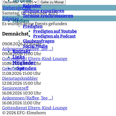
Termine
Gehe zu Monat
Kalender
Vorheriger Tag
Termine exportieren
Samstag, 06. Dezember 2025
Termine synchronisieren
Folgetag
Medien
Es wurden keine Events gefunden
Predigten
Predigten auf Youtube
Demnächst
Predigten als Podcast
Glaubensfragen
09.08.2026
10:30 Uhr
Social Media
Ankommen (Kaffee, Tee, ...)
Kontakt
09.08.2026
11:00 Uhr
Links
Gottesdienst Eltern-Kind-Lounge
Mitglieder
10.08.2026
18:00 Uhr
Spenden
">
Gebetstreff
11.08.2026
15:00 Uhr
Dienstagskrabbler
12.08.2026
15:00 Uhr
Seniorentreff
16.08.2026
10:30 Uhr
Ankommen (Kaffee, Tee, ...)
16.08.2026
11:00 Uhr
Gottesdienst Eltern-Kind-Lounge
© 2026 EFG-Elmshorn