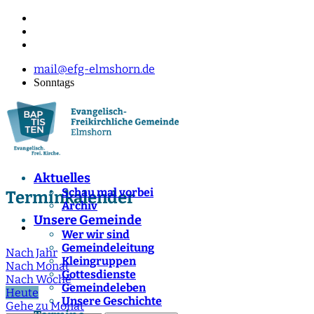
mail@efg-elmshorn.de
Sonntags
Aktuelles
Schau mal vorbei
Terminkalender
Archiv
Unsere Gemeinde
Wer wir sind
Gemeindeleitung
Nach Jahr
Kleingruppen
Nach Monat
Gottesdienste
Nach Woche
Gemeindeleben
Heute
Unsere Geschichte
Gehe zu Monat