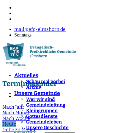
mail@efg-elmshorn.de
Sonntags
Aktuelles
Schau mal vorbei
Terminkalender
Archiv
Unsere Gemeinde
Wer wir sind
Gemeindeleitung
Nach Jahr
Kleingruppen
Nach Monat
Gottesdienste
Nach Woche
Gemeindeleben
Heute
Unsere Geschichte
Gehe zu Monat