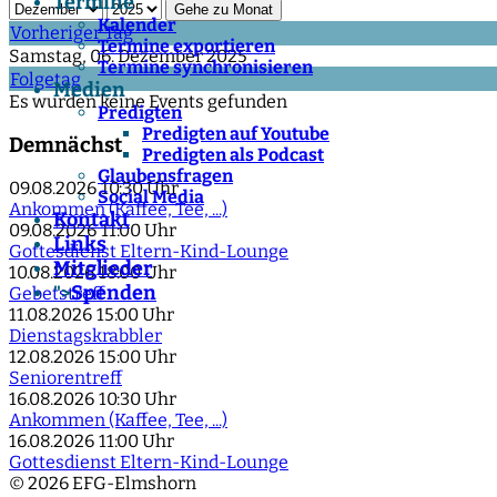
Termine
Gehe zu Monat
Kalender
Vorheriger Tag
Termine exportieren
Samstag, 06. Dezember 2025
Termine synchronisieren
Folgetag
Medien
Es wurden keine Events gefunden
Predigten
Predigten auf Youtube
Demnächst
Predigten als Podcast
Glaubensfragen
09.08.2026
10:30 Uhr
Social Media
Ankommen (Kaffee, Tee, ...)
Kontakt
09.08.2026
11:00 Uhr
Links
Gottesdienst Eltern-Kind-Lounge
Mitglieder
10.08.2026
18:00 Uhr
Spenden
">
Gebetstreff
11.08.2026
15:00 Uhr
Dienstagskrabbler
12.08.2026
15:00 Uhr
Seniorentreff
16.08.2026
10:30 Uhr
Ankommen (Kaffee, Tee, ...)
16.08.2026
11:00 Uhr
Gottesdienst Eltern-Kind-Lounge
© 2026 EFG-Elmshorn