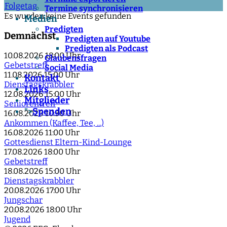
Folgetag
Termine synchronisieren
Es wurden keine Events gefunden
Medien
Predigten
Demnächst
Predigten auf Youtube
Predigten als Podcast
10.08.2026
18:00 Uhr
Glaubensfragen
Gebetstreff
Social Media
11.08.2026
15:00 Uhr
Kontakt
Dienstagskrabbler
Links
12.08.2026
15:00 Uhr
Mitglieder
Seniorentreff
Spenden
">
16.08.2026
10:30 Uhr
Ankommen (Kaffee, Tee, ...)
16.08.2026
11:00 Uhr
Gottesdienst Eltern-Kind-Lounge
17.08.2026
18:00 Uhr
Gebetstreff
18.08.2026
15:00 Uhr
Dienstagskrabbler
20.08.2026
17:00 Uhr
Jungschar
20.08.2026
18:00 Uhr
Jugend