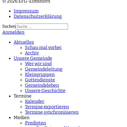
© 2026 EFG-Elmshorn
Impressum
Datenschutzerklärung
Suchen
Anmelden
Type 2 or more
characters for results.
Aktuelles
Schau mal vorbei
Archiv
Unsere Gemeinde
Wer wir sind
Gemeindeleitung
Kleingruppen
Gottesdienste
Gemeindeleben
Unsere Geschichte
Termine
Kalender
Termine exportieren
Termine synchronisieren
Medien
Predigten