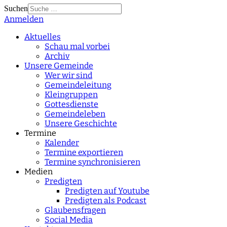
Suchen
Anmelden
Type 2 or more
characters for results.
Aktuelles
Schau mal vorbei
Archiv
Unsere Gemeinde
Wer wir sind
Gemeindeleitung
Kleingruppen
Gottesdienste
Gemeindeleben
Unsere Geschichte
Termine
Kalender
Termine exportieren
Termine synchronisieren
Medien
Predigten
Predigten auf Youtube
Predigten als Podcast
Glaubensfragen
Social Media