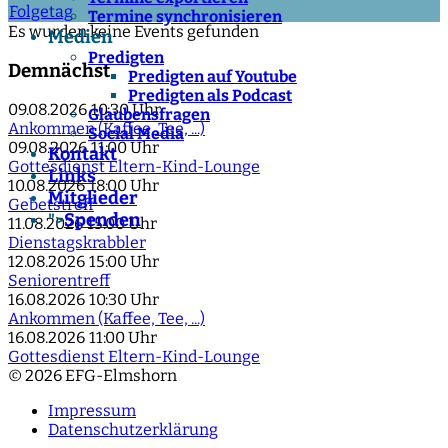
Folgetag
Termine synchronisieren
Es wurden keine Events gefunden
Medien
Predigten
Demnächst
Predigten auf Youtube
Predigten als Podcast
09.08.2026
10:30 Uhr
Glaubensfragen
Ankommen (Kaffee, Tee, ...)
Social Media
09.08.2026
11:00 Uhr
Kontakt
Gottesdienst Eltern-Kind-Lounge
Links
10.08.2026
18:00 Uhr
Mitglieder
Gebetstreff
Spenden
">
11.08.2026
15:00 Uhr
Dienstagskrabbler
12.08.2026
15:00 Uhr
Seniorentreff
16.08.2026
10:30 Uhr
Ankommen (Kaffee, Tee, ...)
16.08.2026
11:00 Uhr
Gottesdienst Eltern-Kind-Lounge
© 2026 EFG-Elmshorn
Impressum
Datenschutzerklärung