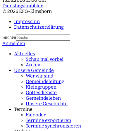
18.08.2026
15:00 Uhr
Dienstagskrabbler
© 2026 EFG-Elmshorn
Impressum
Datenschutzerklärung
Suchen
Anmelden
Type 2 or more
characters for results.
Aktuelles
Schau mal vorbei
Archiv
Unsere Gemeinde
Wer wir sind
Gemeindeleitung
Kleingruppen
Gottesdienste
Gemeindeleben
Unsere Geschichte
Termine
Kalender
Termine exportieren
Termine synchronisieren