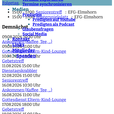
Folgetag
Termine synchronisieren
Medien
15:00 - 17:00
Seniorentreff
:: EFG-Elmshorn
Predigten
15:00 - 17:00
Winterspielplatz
:: EFG-Elmshorn
Predigten auf Youtube
Predigten als Podcast
Demnächst
Glaubensfragen
Social Media
09.08.2026
10:30 Uhr
Kontakt
Ankommen (Kaffee, Tee, ...)
Links
09.08.2026
11:00 Uhr
Mitglieder
Gottesdienst Eltern-Kind-Lounge
Spenden
">
10.08.2026
18:00 Uhr
Gebetstreff
11.08.2026
15:00 Uhr
Dienstagskrabbler
12.08.2026
15:00 Uhr
Seniorentreff
16.08.2026
10:30 Uhr
Ankommen (Kaffee, Tee, ...)
16.08.2026
11:00 Uhr
Gottesdienst Eltern-Kind-Lounge
17.08.2026
18:00 Uhr
Gebetstreff