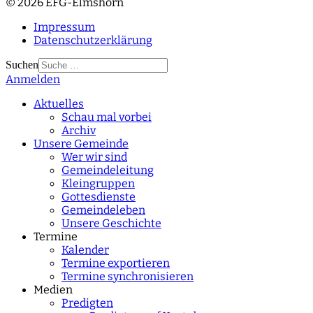
© 2026 EFG-Elmshorn
Impressum
Datenschutzerklärung
Suchen
Anmelden
Type 2 or more
characters for results.
Aktuelles
Schau mal vorbei
Archiv
Unsere Gemeinde
Wer wir sind
Gemeindeleitung
Kleingruppen
Gottesdienste
Gemeindeleben
Unsere Geschichte
Termine
Kalender
Termine exportieren
Termine synchronisieren
Medien
Predigten