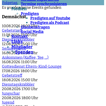
Folgetag
Termine synchronisieren
Es wurden keine Events gefunden
Medien
Predigten
Demnächst
Predigten auf Youtube
Predigten als Podcast
10.08.2026
18:00 Uhr
Glaubensfragen
Gebetstreff
Social Media
11.08.2026
15:00 Uhr
Kontakt
Dienstagskrabbler
Links
12.08.2026
15:00 Uhr
Mitglieder
Seniorentreff
Spenden
">
16.08.2026
10:30 Uhr
Ankommen (Kaffee, Tee, ...)
16.08.2026
11:00 Uhr
Gottesdienst Eltern-Kind-Lounge
17.08.2026
18:00 Uhr
Gebetstreff
18.08.2026
15:00 Uhr
Dienstagskrabbler
20.08.2026
17:00 Uhr
Jungschar
20.08.2026
18:00 Uhr
Jugend