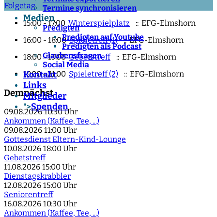
Folgetag
Termine synchronisieren
Medien
15:00 - 17:00
Winterspielplatz
:: EFG-Elmshorn
Predigten
Predigten auf Youtube
16:00 - 18:00
Spieletreff (1)
:: EFG-Elmshorn
Predigten als Podcast
Glaubensfragen
18:00 - 19:00
Gebetstreff
:: EFG-Elmshorn
Social Media
19:00 - 21:00
Spieletreff (2)
:: EFG-Elmshorn
Kontakt
Links
Demnächst
Mitglieder
Spenden
">
09.08.2026
10:30 Uhr
Ankommen (Kaffee, Tee, ...)
09.08.2026
11:00 Uhr
Gottesdienst Eltern-Kind-Lounge
10.08.2026
18:00 Uhr
Gebetstreff
11.08.2026
15:00 Uhr
Dienstagskrabbler
12.08.2026
15:00 Uhr
Seniorentreff
16.08.2026
10:30 Uhr
Ankommen (Kaffee, Tee, ...)