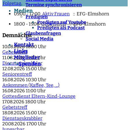
Folgetag
Termine synchronisieren
Medien
09:00 - 12:00
Aktiv Frauen
:: EFG-Elmshorn
Predigten
Predigten auf Youtube
18:00 - 19:00
Gebetstreff
:: EFG-Elmshorn
Predigten als Podcast
Glaubensfragen
Demnächst
Social Media
Kontakt
10.08.2026
18:00 Uhr
Links
Gebetstreff
Mitglieder
11.08.2026
15:00 Uhr
Dienstagskrabbler
Spenden
">
12.08.2026
15:00 Uhr
Seniorentreff
16.08.2026
10:30 Uhr
Ankommen (Kaffee, Tee, ...)
16.08.2026
11:00 Uhr
Gottesdienst Eltern-Kind-Lounge
17.08.2026
18:00 Uhr
Gebetstreff
18.08.2026
15:00 Uhr
Dienstagskrabbler
20.08.2026
17:00 Uhr
Jungschar