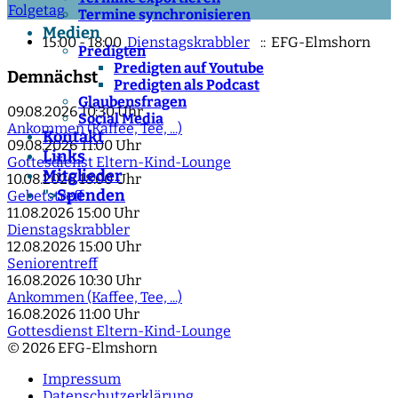
Folgetag
Termine synchronisieren
Medien
15:00 - 18:00
Dienstagskrabbler
:: EFG-Elmshorn
Predigten
Predigten auf Youtube
Demnächst
Predigten als Podcast
Glaubensfragen
09.08.2026
10:30 Uhr
Social Media
Ankommen (Kaffee, Tee, ...)
Kontakt
09.08.2026
11:00 Uhr
Links
Gottesdienst Eltern-Kind-Lounge
Mitglieder
10.08.2026
18:00 Uhr
Spenden
">
Gebetstreff
11.08.2026
15:00 Uhr
Dienstagskrabbler
12.08.2026
15:00 Uhr
Seniorentreff
16.08.2026
10:30 Uhr
Ankommen (Kaffee, Tee, ...)
16.08.2026
11:00 Uhr
Gottesdienst Eltern-Kind-Lounge
© 2026 EFG-Elmshorn
Impressum
Datenschutzerklärung