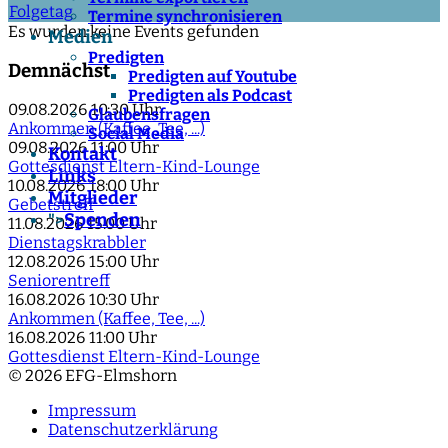
Folgetag
Termine synchronisieren
Es wurden keine Events gefunden
Medien
Predigten
Demnächst
Predigten auf Youtube
Predigten als Podcast
09.08.2026
10:30 Uhr
Glaubensfragen
Ankommen (Kaffee, Tee, ...)
Social Media
09.08.2026
11:00 Uhr
Kontakt
Gottesdienst Eltern-Kind-Lounge
Links
10.08.2026
18:00 Uhr
Mitglieder
Gebetstreff
Spenden
">
11.08.2026
15:00 Uhr
Dienstagskrabbler
12.08.2026
15:00 Uhr
Seniorentreff
16.08.2026
10:30 Uhr
Ankommen (Kaffee, Tee, ...)
16.08.2026
11:00 Uhr
Gottesdienst Eltern-Kind-Lounge
© 2026 EFG-Elmshorn
Impressum
Datenschutzerklärung