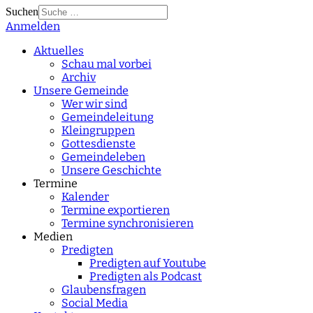
Suchen
Anmelden
Type 2 or more
characters for results.
Aktuelles
Schau mal vorbei
Archiv
Unsere Gemeinde
Wer wir sind
Gemeindeleitung
Kleingruppen
Gottesdienste
Gemeindeleben
Unsere Geschichte
Termine
Kalender
Termine exportieren
Termine synchronisieren
Medien
Predigten
Predigten auf Youtube
Predigten als Podcast
Glaubensfragen
Social Media