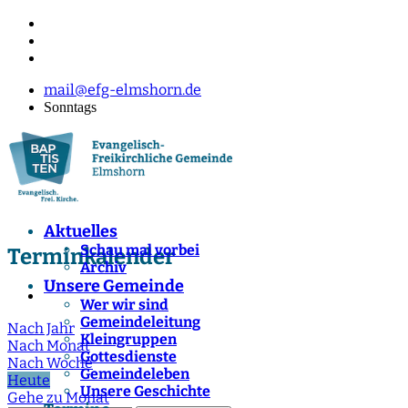
mail@efg-elmshorn.de
Sonntags
Aktuelles
Schau mal vorbei
Terminkalender
Archiv
Unsere Gemeinde
Wer wir sind
Gemeindeleitung
Nach Jahr
Kleingruppen
Nach Monat
Gottesdienste
Nach Woche
Gemeindeleben
Heute
Unsere Geschichte
Gehe zu Monat