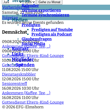
Termine
Gehe zu Monat
Kalender
Vorheriger Tag
Termine exportieren
Samstag, 27. Juni 2026
Termine synchronisieren
Folgetag
Medien
Es wurden keine Events gefunden
Predigten
Predigten auf Youtube
Demnächst
Predigten als Podcast
Glaubensfragen
09.08.2026
10:30 Uhr
Social Media
Ankommen (Kaffee, Tee, ...)
Kontakt
09.08.2026
11:00 Uhr
Links
Gottesdienst Eltern-Kind-Lounge
Mitglieder
10.08.2026
18:00 Uhr
Spenden
">
Gebetstreff
11.08.2026
15:00 Uhr
Dienstagskrabbler
12.08.2026
15:00 Uhr
Seniorentreff
16.08.2026
10:30 Uhr
Ankommen (Kaffee, Tee, ...)
16.08.2026
11:00 Uhr
Gottesdienst Eltern-Kind-Lounge
© 2026 EFG-Elmshorn