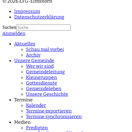
© 2026 EFG-Elmshorn
Impressum
Datenschutzerklärung
Suchen
Anmelden
Type 2 or more
characters for results.
Aktuelles
Schau mal vorbei
Archiv
Unsere Gemeinde
Wer wir sind
Gemeindeleitung
Kleingruppen
Gottesdienste
Gemeindeleben
Unsere Geschichte
Termine
Kalender
Termine exportieren
Termine synchronisieren
Medien
Predigten