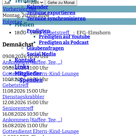
Termine
Gehe zu Monat
Kalender
Vorheriger Tag
Termine exportieren
Montag, 20. Juli 2026
Termine synchronisieren
Folgetag
Medien
Predigten
18:00 - 19:00
Gebetstreff
:: EFG-Elmshorn
Predigten auf Youtube
Predigten als Podcast
Demnächst
Glaubensfragen
Social Media
09.08.2026
10:30 Uhr
Kontakt
Ankommen (Kaffee, Tee, ...)
Links
09.08.2026
11:00 Uhr
Mitglieder
Gottesdienst Eltern-Kind-Lounge
10.08.2026
18:00 Uhr
Spenden
">
Gebetstreff
11.08.2026
15:00 Uhr
Dienstagskrabbler
12.08.2026
15:00 Uhr
Seniorentreff
16.08.2026
10:30 Uhr
Ankommen (Kaffee, Tee, ...)
16.08.2026
11:00 Uhr
Gottesdienst Eltern-Kind-Lounge