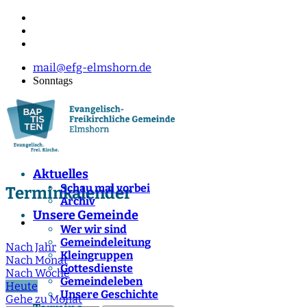
mail@efg-elmshorn.de
Sonntags
Aktuelles
Schau mal vorbei
Terminkalender
Archiv
Unsere Gemeinde
Wer wir sind
Gemeindeleitung
Nach Jahr
Kleingruppen
Nach Monat
Gottesdienste
Nach Woche
Gemeindeleben
Heute
Unsere Geschichte
Gehe zu Monat