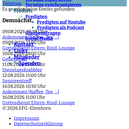
Folgetag
Termine synchronisieren
Es wurden keine Events gefunden
Medien
Predigten
Demnächst
Predigten auf Youtube
Predigten als Podcast
09.08.2026
10:30 Uhr
Glaubensfragen
Ankommen (Kaffee, Tee, ...)
Social Media
09.08.2026
11:00 Uhr
Kontakt
Gottesdienst Eltern-Kind-Lounge
Links
10.08.2026
18:00 Uhr
Mitglieder
Gebetstreff
Spenden
">
11.08.2026
15:00 Uhr
Dienstagskrabbler
12.08.2026
15:00 Uhr
Seniorentreff
16.08.2026
10:30 Uhr
Ankommen (Kaffee, Tee, ...)
16.08.2026
11:00 Uhr
Gottesdienst Eltern-Kind-Lounge
© 2026 EFG-Elmshorn
Impressum
Datenschutzerklärung