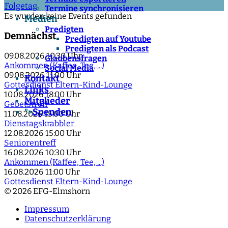
Folgetag
Termine synchronisieren
Es wurden keine Events gefunden
Medien
Predigten
Demnächst
Predigten auf Youtube
Predigten als Podcast
09.08.2026
10:30 Uhr
Glaubensfragen
Ankommen (Kaffee, Tee, ...)
Social Media
09.08.2026
11:00 Uhr
Kontakt
Gottesdienst Eltern-Kind-Lounge
Links
10.08.2026
18:00 Uhr
Mitglieder
Gebetstreff
Spenden
">
11.08.2026
15:00 Uhr
Dienstagskrabbler
12.08.2026
15:00 Uhr
Seniorentreff
16.08.2026
10:30 Uhr
Ankommen (Kaffee, Tee, ...)
16.08.2026
11:00 Uhr
Gottesdienst Eltern-Kind-Lounge
© 2026 EFG-Elmshorn
Impressum
Datenschutzerklärung