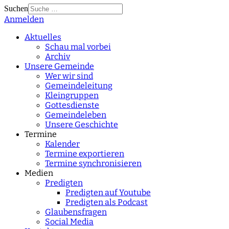
Suchen
Anmelden
Type 2 or more
characters for results.
Aktuelles
Schau mal vorbei
Archiv
Unsere Gemeinde
Wer wir sind
Gemeindeleitung
Kleingruppen
Gottesdienste
Gemeindeleben
Unsere Geschichte
Termine
Kalender
Termine exportieren
Termine synchronisieren
Medien
Predigten
Predigten auf Youtube
Predigten als Podcast
Glaubensfragen
Social Media