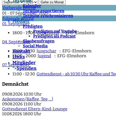
Termine
Gehe zu Monat
Kalender
Vorherige Woche
Termine exportieren
01 - 07 September, 2025
Termine synchronisieren
Folgende Woche
Medien
01. September
Predigten
Predigten auf Youtube
18:00 - 19:00
Gebetstreff
:: EFG-Elmshorn
Predigten als Podcast
Glaubensfragen
04. September
Social Media
17:00 - 18:30
Jungschar
:: EFG-Elmshorn
Kontakt
18:00 - 20:00
Jugend
:: EFG-Elmshorn
Links
Mitglieder
07. September
Spenden
">
11:00 - 12:30
Gottesdienst - ab 10:30 Uhr Kaffee und 
Demnächst
09.08.2026
10:30 Uhr
Ankommen (Kaffee, Tee, ...)
09.08.2026
11:00 Uhr
Gottesdienst Eltern-Kind-Lounge
10.08.2026
18:00 Uhr