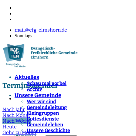
mail@efg-elmshorn.de
Sonntags
Aktuelles
Schau mal vorbei
Terminkalender
Archiv
Unsere Gemeinde
Wer wir sind
Gemeindeleitung
Nach Jahr
Kleingruppen
Nach Monat
Gottesdienste
Nach Woche
Gemeindeleben
Heute
Unsere Geschichte
Gehe zu Monat