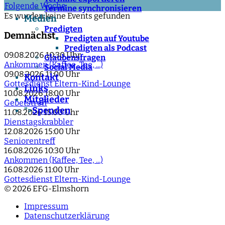
Folgende Woche
Termine synchronisieren
Es wurden keine Events gefunden
Medien
Predigten
Demnächst
Predigten auf Youtube
Predigten als Podcast
09.08.2026
10:30 Uhr
Glaubensfragen
Ankommen (Kaffee, Tee, ...)
Social Media
09.08.2026
11:00 Uhr
Kontakt
Gottesdienst Eltern-Kind-Lounge
Links
10.08.2026
18:00 Uhr
Mitglieder
Gebetstreff
Spenden
">
11.08.2026
15:00 Uhr
Dienstagskrabbler
12.08.2026
15:00 Uhr
Seniorentreff
16.08.2026
10:30 Uhr
Ankommen (Kaffee, Tee, ...)
16.08.2026
11:00 Uhr
Gottesdienst Eltern-Kind-Lounge
© 2026 EFG-Elmshorn
Impressum
Datenschutzerklärung