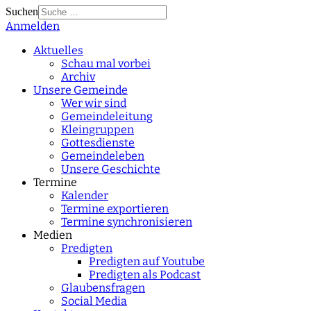
Suchen
Anmelden
Type 2 or more
characters for results.
Aktuelles
Schau mal vorbei
Archiv
Unsere Gemeinde
Wer wir sind
Gemeindeleitung
Kleingruppen
Gottesdienste
Gemeindeleben
Unsere Geschichte
Termine
Kalender
Termine exportieren
Termine synchronisieren
Medien
Predigten
Predigten auf Youtube
Predigten als Podcast
Glaubensfragen
Social Media