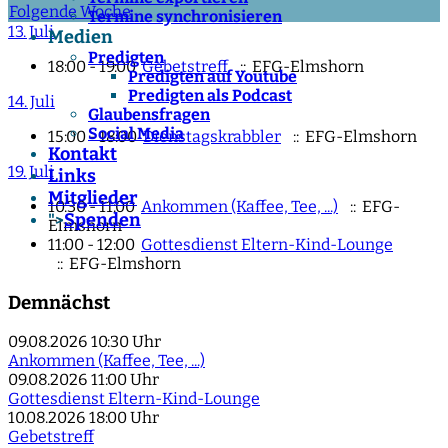
Folgende Woche
Termine synchronisieren
13. Juli
Medien
Predigten
18:00 - 19:00
Gebetstreff
:: EFG-Elmshorn
Predigten auf Youtube
Predigten als Podcast
14. Juli
Glaubensfragen
Social Media
15:00 - 18:00
Dienstagskrabbler
:: EFG-Elmshorn
Kontakt
19. Juli
Links
Mitglieder
10:30 - 11:00
Ankommen (Kaffee, Tee, ...)
:: EFG-
Spenden
">
Elmshorn
11:00 - 12:00
Gottesdienst Eltern-Kind-Lounge
:: EFG-Elmshorn
Demnächst
09.08.2026
10:30 Uhr
Ankommen (Kaffee, Tee, ...)
09.08.2026
11:00 Uhr
Gottesdienst Eltern-Kind-Lounge
10.08.2026
18:00 Uhr
Gebetstreff