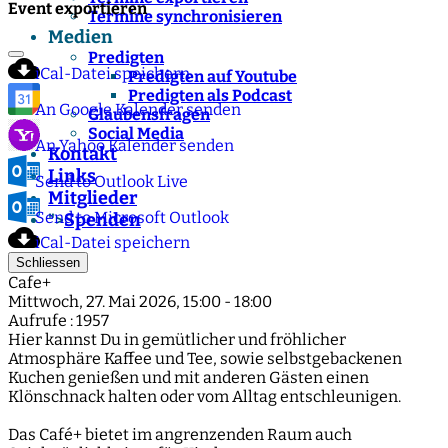
Event exportieren
Termine synchronisieren
Medien
Predigten
iCal-Datei speichern
Predigten auf Youtube
Predigten als Podcast
An Google Kalender senden
Glaubensfragen
Social Media
An Yahoo Kalender senden
Kontakt
Links
Send to Outlook Live
Mitglieder
Send to Microsoft Outlook
Spenden
">
iCal-Datei speichern
Schliessen
Cafe+
Mittwoch, 27. Mai 2026, 15:00 - 18:00
Aufrufe
: 1957
Hier kannst Du in gemütlicher und fröhlicher
Atmosphäre Kaffee und Tee, sowie selbstgebackenen
Kuchen genießen und mit anderen Gästen einen
Klönschnack halten oder vom Alltag entschleunigen.
Das Café+ bietet im angrenzenden Raum auch