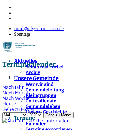
mail@efg-elmshorn.de
Sonntags
Aktuelles
Terminkalender
Schau mal vorbei
Archiv
Unsere Gemeinde
Wer wir sind
Nach Jahr
Gemeindeleitung
Nach Monat
Kleingruppen
Nach Woche
Gottesdienste
Heute
Gemeindeleben
Gehe zu Monat
Unsere Geschichte
Gehe zu Monat
Termine
Kalender
Termine exportieren