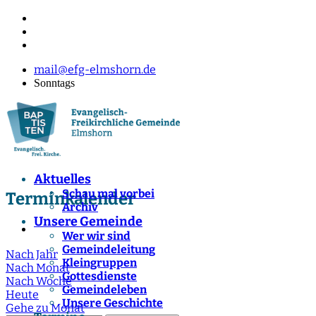
mail@efg-elmshorn.de
Sonntags
Aktuelles
Schau mal vorbei
Terminkalender
Archiv
Unsere Gemeinde
Wer wir sind
Gemeindeleitung
Nach Jahr
Kleingruppen
Nach Monat
Gottesdienste
Nach Woche
Gemeindeleben
Heute
Unsere Geschichte
Gehe zu Monat