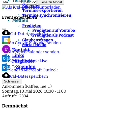
Termine
Gehe zu Monat
Kalender
Termine exportieren
Termine synchronisieren
Event exportieren
Medien
Predigten
Predigten auf Youtube
iCal-Datei speichern
Predigten als Podcast
Glaubensfragen
An Google Kalender senden
Social Media
Kontakt
An Yahoo Kalender senden
Links
Mitglieder
Send to Outlook Live
Spenden
">
Send to Microsoft Outlook
iCal-Datei speichern
Schliessen
Ankommen (Kaffee, Tee, ...)
Sonntag, 10. Mai 2026, 10:30 - 11:00
Aufrufe
: 2334
Demnächst