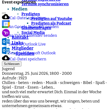
Event exportieren
Termine synchronisieren
Medien
Predigten
iCal-Datei speichern
Predigten auf Youtube
Predigten als Podcast
An Google Kalender senden
Glaubensfragen
Social Media
An Yahoo Kalender senden
Kontakt
Links
Send to Outlook Live
Mitglieder
Send to Microsoft Outlook
Spenden
">
iCal-Datei speichern
Schliessen
Jugend
Donnerstag, 25. Juni 2026, 18:00 - 20:00
Aufrufe
: 1923
Chillen - beten - reden - Musik - schweigen - Bibel - Spaß -
Spiel - Ernst - Essen - Leben...
und noch viel mehr erwartet Dich. Einmal in der Woche
treffen wir uns,
reden über das was uns bewegt, wir singen, beten und
unternehmen gemeinsam etwas.