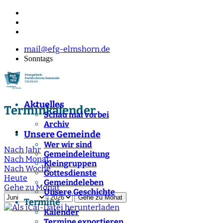
mail@efg-elmshorn.de
Sonntags
Aktuelles
Terminkalender
Schau mal vorbei
Archiv
Unsere Gemeinde
Wer wir sind
Nach Jahr
Gemeindeleitung
Nach Monat
Kleingruppen
Nach Woche
Gottesdienste
Heute
Gemeindeleben
Gehe zu Monat
Unsere Geschichte
Gehe zu Monat
Termine
Kalender
Termine exportieren