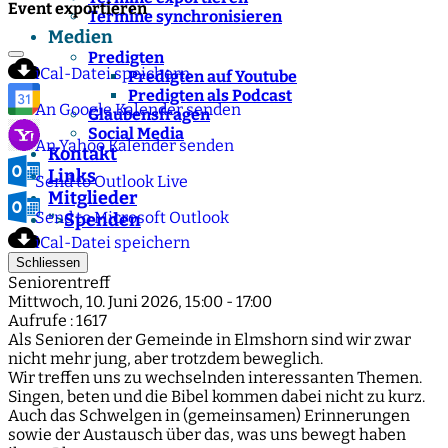
Event exportieren
Termine synchronisieren
Medien
Predigten
iCal-Datei speichern
Predigten auf Youtube
Predigten als Podcast
An Google Kalender senden
Glaubensfragen
Social Media
An Yahoo Kalender senden
Kontakt
Links
Send to Outlook Live
Mitglieder
Send to Microsoft Outlook
Spenden
">
iCal-Datei speichern
Schliessen
Seniorentreff
Mittwoch, 10. Juni 2026, 15:00 - 17:00
Aufrufe
: 1617
Als Senioren der Gemeinde in Elmshorn sind wir zwar
nicht mehr jung, aber trotzdem beweglich.
Wir treffen uns zu wechselnden interessanten Themen.
Singen, beten und die Bibel kommen dabei nicht zu kurz.
Auch das Schwelgen in (gemeinsamen) Erinnerungen
sowie der Austausch über das, was uns bewegt haben