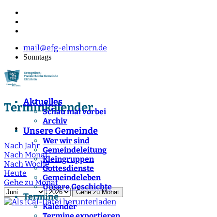
mail@efg-elmshorn.de
Sonntags
Aktuelles
Terminkalender
Schau mal vorbei
Archiv
Unsere Gemeinde
Wer wir sind
Nach Jahr
Gemeindeleitung
Nach Monat
Kleingruppen
Nach Woche
Gottesdienste
Heute
Gemeindeleben
Gehe zu Monat
Unsere Geschichte
Gehe zu Monat
Termine
Kalender
Termine exportieren