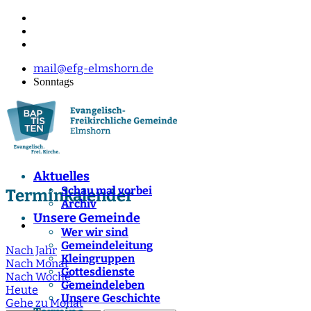
mail@efg-elmshorn.de
Sonntags
Aktuelles
Schau mal vorbei
Terminkalender
Archiv
Unsere Gemeinde
Wer wir sind
Gemeindeleitung
Nach Jahr
Kleingruppen
Nach Monat
Gottesdienste
Nach Woche
Gemeindeleben
Heute
Unsere Geschichte
Gehe zu Monat