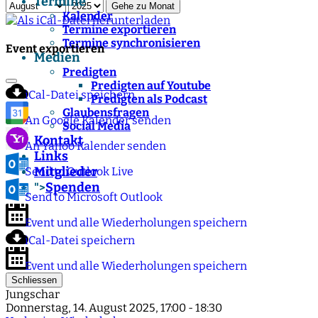
Termine
Gehe zu Monat
Kalender
Termine exportieren
Termine synchronisieren
Event exportieren
Medien
Predigten
Predigten auf Youtube
iCal-Datei speichern
Predigten als Podcast
Glaubensfragen
An Google Kalender senden
Social Media
Kontakt
An Yahoo Kalender senden
Links
Mitglieder
Send to Outlook Live
Spenden
">
Send to Microsoft Outlook
Event und alle Wiederholungen speichern
iCal-Datei speichern
Event und alle Wiederholungen speichern
Schliessen
Jungschar
Donnerstag, 14. August 2025, 17:00 - 18:30