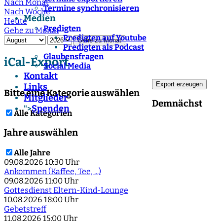
Nach Monat
Termine synchronisieren
Nach Woche
Medien
Heute
Predigten
Gehe zu Monat
Predigten auf Youtube
Gehe zu Monat
Predigten als Podcast
Glaubensfragen
iCal-Export
Social Media
Kontakt
Links
Bitte eine Kategorie auswählen
Mitglieder
Demnächst
Spenden
">
Alle Kategorien
Jahre auswählen
Alle Jahre
09.08.2026
10:30 Uhr
Ankommen (Kaffee, Tee, ...)
09.08.2026
11:00 Uhr
Gottesdienst Eltern-Kind-Lounge
10.08.2026
18:00 Uhr
Gebetstreff
11.08.2026
15:00 Uhr