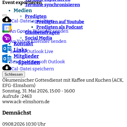
Event exportieren
Termine synchronisieren
Medien
Predigten
iCal-Datei speichern
Predigten auf Youtube
Predigten als Podcast
An Google Kalender senden
Glaubensfragen
Social Media
An Yahoo Kalender senden
Kontakt
Links
Send to Outlook Live
Mitglieder
Send to Microsoft Outlook
Spenden
">
iCal-Datei speichern
Schliessen
Ökumenischer Gottesdienst mit Kaffee und Kuchen (ACK,
EFG-Elmshorn)
Sonntag, 31. Mai 2026, 15:00 - 16:00
Aufrufe
: 2463
www.ack-elmshorn.de
Demnächst
09.08.2026
10:30 Uhr