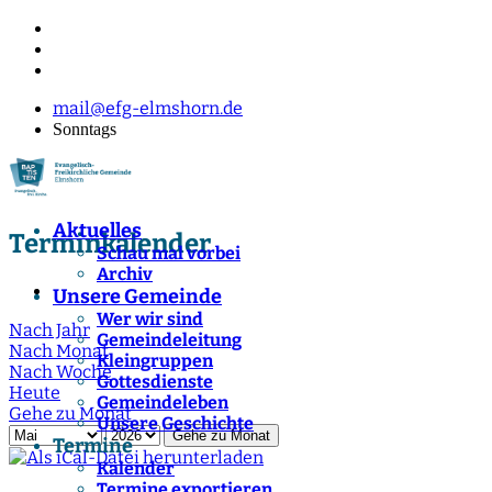
mail@efg-elmshorn.de
Sonntags
Aktuelles
Terminkalender
Schau mal vorbei
Archiv
Unsere Gemeinde
Wer wir sind
Nach Jahr
Gemeindeleitung
Nach Monat
Kleingruppen
Nach Woche
Gottesdienste
Heute
Gemeindeleben
Gehe zu Monat
Unsere Geschichte
Gehe zu Monat
Termine
Kalender
Termine exportieren