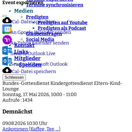
Event exportieren
Termine synchronisieren
Medien
Predigten
iCal-Datei speichern
Predigten auf Youtube
Predigten als Podcast
An Google Kalender senden
Glaubensfragen
Social Media
An Yahoo Kalender senden
Kontakt
Links
Send to Outlook Live
Mitglieder
Send to Microsoft Outlook
Spenden
">
iCal-Datei speichern
Schliessen
Bundes-Gottesdienst Kindergottesdienst Eltern-Kind-
Lounge
Sonntag, 17. Mai 2026, 10:00 - 11:00
Aufrufe
: 1434
Demnächst
09.08.2026
10:30 Uhr
Ankommen (Kaffee, Tee, ...)