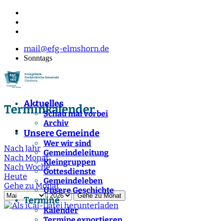
mail@efg-elmshorn.de
Sonntags
Aktuelles
Terminkalender
Schau mal vorbei
Archiv
Unsere Gemeinde
Wer wir sind
Nach Jahr
Gemeindeleitung
Nach Monat
Kleingruppen
Nach Woche
Gottesdienste
Heute
Gemeindeleben
Gehe zu Monat
Unsere Geschichte
Gehe zu Monat
Termine
Kalender
Termine exportieren