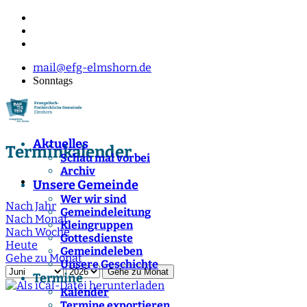
mail@efg-elmshorn.de
Sonntags
Aktuelles
Terminkalender
Schau mal vorbei
Archiv
Unsere Gemeinde
Wer wir sind
Nach Jahr
Gemeindeleitung
Nach Monat
Kleingruppen
Nach Woche
Gottesdienste
Heute
Gemeindeleben
Gehe zu Monat
Unsere Geschichte
Gehe zu Monat
Termine
Kalender
Termine exportieren