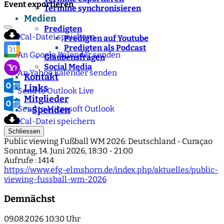
Event exportieren
Termine synchronisieren
Medien
Predigten
iCal-Datei speichern
Predigten auf Youtube
Predigten als Podcast
An Google Kalender senden
Glaubensfragen
Social Media
An Yahoo Kalender senden
Kontakt
Links
Send to Outlook Live
Mitglieder
Send to Microsoft Outlook
Spenden
">
iCal-Datei speichern
Schliessen
Public viewing Fußball WM 2026: Deutschland - Curaçao
Sonntag, 14. Juni 2026, 18:30 - 21:00
Aufrufe
: 1414
https://www.efg-elmshorn.de/index.php/aktuelles/public-
viewing-fussball-wm-2026
Demnächst
09.08.2026
10:30 Uhr