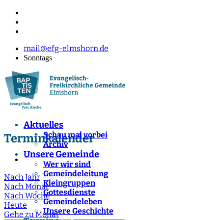
mail@efg-elmshorn.de
Sonntags
Aktuelles
Schau mal vorbei
Terminkalender
Archiv
Unsere Gemeinde
Wer wir sind
Gemeindeleitung
Nach Jahr
Kleingruppen
Nach Monat
Gottesdienste
Nach Woche
Gemeindeleben
Heute
Unsere Geschichte
Gehe zu Monat