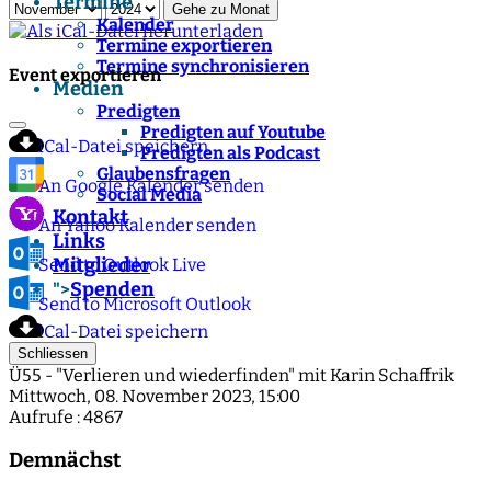
Termine
Gehe zu Monat
Kalender
Termine exportieren
Termine synchronisieren
Event exportieren
Medien
Predigten
Predigten auf Youtube
iCal-Datei speichern
Predigten als Podcast
Glaubensfragen
An Google Kalender senden
Social Media
Kontakt
An Yahoo Kalender senden
Links
Mitglieder
Send to Outlook Live
Spenden
">
Send to Microsoft Outlook
iCal-Datei speichern
Schliessen
Ü55 - "Verlieren und wiederfinden" mit Karin Schaffrik
Mittwoch, 08. November 2023, 15:00
Aufrufe
: 4867
Demnächst