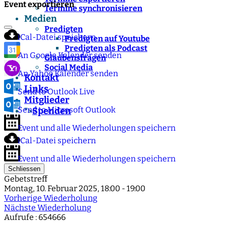
Event exportieren
Termine synchronisieren
Medien
Predigten
iCal-Datei speichern
Predigten auf Youtube
Predigten als Podcast
An Google Kalender senden
Glaubensfragen
Social Media
An Yahoo Kalender senden
Kontakt
Links
Send to Outlook Live
Mitglieder
Send to Microsoft Outlook
Spenden
">
Event und alle Wiederholungen speichern
iCal-Datei speichern
Event und alle Wiederholungen speichern
Schliessen
Gebetstreff
Montag, 10. Februar 2025, 18:00 - 19:00
Vorherige Wiederholung
Nächste Wiederholung
Aufrufe
: 654666