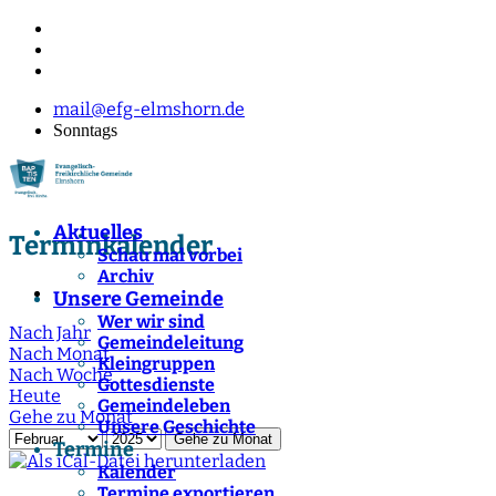
mail@efg-elmshorn.de
Sonntags
Aktuelles
Terminkalender
Schau mal vorbei
Archiv
Unsere Gemeinde
Wer wir sind
Nach Jahr
Gemeindeleitung
Nach Monat
Kleingruppen
Nach Woche
Gottesdienste
Heute
Gemeindeleben
Gehe zu Monat
Unsere Geschichte
Gehe zu Monat
Termine
Kalender
Termine exportieren