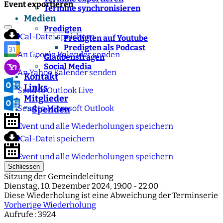
Event exportieren
Termine synchronisieren
Medien
Predigten
iCal-Datei speichern
Predigten auf Youtube
Predigten als Podcast
An Google Kalender senden
Glaubensfragen
Social Media
An Yahoo Kalender senden
Kontakt
Links
Send to Outlook Live
Mitglieder
Send to Microsoft Outlook
Spenden
">
Event und alle Wiederholungen speichern
iCal-Datei speichern
Event und alle Wiederholungen speichern
Schliessen
Sitzung der Gemeindeleitung
Dienstag, 10. Dezember 2024, 19:00 - 22:00
Diese Wiederholung ist eine Abweichung der Terminserie
Vorherige Wiederholung
Aufrufe
: 3924