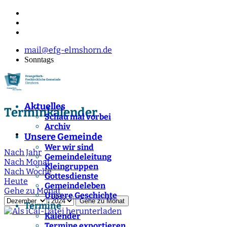
mail@efg-elmshorn.de
Sonntags
Aktuelles
Terminkalender
Schau mal vorbei
Archiv
Unsere Gemeinde
Wer wir sind
Nach Jahr
Gemeindeleitung
Nach Monat
Kleingruppen
Nach Woche
Gottesdienste
Heute
Gemeindeleben
Gehe zu Monat
Unsere Geschichte
Gehe zu Monat
Termine
Kalender
Termine exportieren