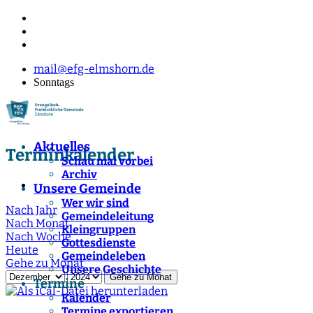
mail@efg-elmshorn.de
Sonntags
Aktuelles
Terminkalender
Schau mal vorbei
Archiv
Unsere Gemeinde
Wer wir sind
Nach Jahr
Gemeindeleitung
Nach Monat
Kleingruppen
Nach Woche
Gottesdienste
Heute
Gemeindeleben
Gehe zu Monat
Unsere Geschichte
Gehe zu Monat
Termine
Kalender
Termine exportieren