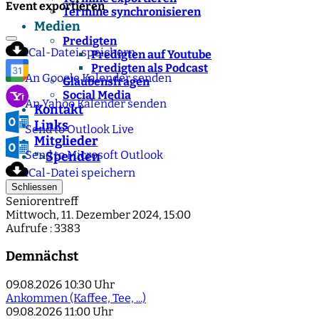
Event exportieren
Termine synchronisieren
Medien
Predigten
iCal-Datei speichern
Predigten auf Youtube
Predigten als Podcast
An Google Kalender senden
Glaubensfragen
Social Media
An Yahoo Kalender senden
Kontakt
Links
Send to Outlook Live
Mitglieder
Send to Microsoft Outlook
Spenden
">
iCal-Datei speichern
Schliessen
Seniorentreff
Mittwoch, 11. Dezember 2024, 15:00
Aufrufe
: 3383
Demnächst
09.08.2026
10:30 Uhr
Ankommen (Kaffee, Tee, ...)
09.08.2026
11:00 Uhr