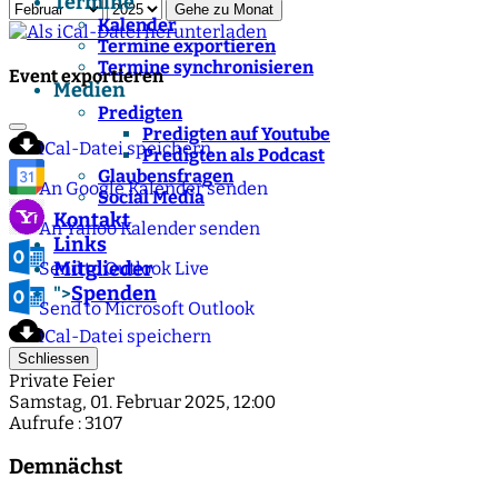
Termine
Gehe zu Monat
Kalender
Termine exportieren
Termine synchronisieren
Event exportieren
Medien
Predigten
Predigten auf Youtube
iCal-Datei speichern
Predigten als Podcast
Glaubensfragen
An Google Kalender senden
Social Media
Kontakt
An Yahoo Kalender senden
Links
Mitglieder
Send to Outlook Live
Spenden
">
Send to Microsoft Outlook
iCal-Datei speichern
Schliessen
Private Feier
Samstag, 01. Februar 2025, 12:00
Aufrufe
: 3107
Demnächst