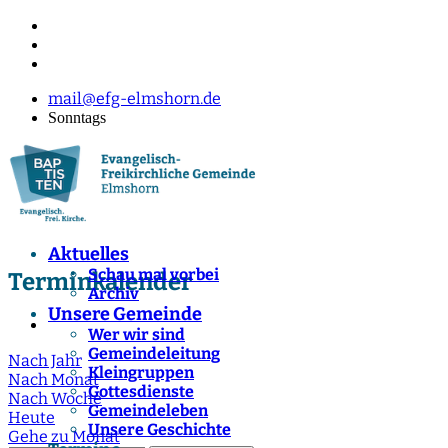
mail@efg-elmshorn.de
Sonntags
Aktuelles
Schau mal vorbei
Terminkalender
Archiv
Unsere Gemeinde
Wer wir sind
Gemeindeleitung
Nach Jahr
Kleingruppen
Nach Monat
Gottesdienste
Nach Woche
Gemeindeleben
Heute
Unsere Geschichte
Gehe zu Monat