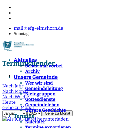
mail@efg-elmshorn.de
Sonntags
Aktuelles
Terminkalender
Schau mal vorbei
Archiv
Unsere Gemeinde
Wer wir sind
Nach Jahr
Gemeindeleitung
Nach Monat
Kleingruppen
Nach Woche
Gottesdienste
Heute
Gemeindeleben
Gehe zu Monat
Unsere Geschichte
Gehe zu Monat
Termine
Kalender
Termine exportieren