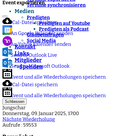
Event exportieren
Termine synchronisieren
Medien
Predigten
iCal-Datei speichern
Predigten auf Youtube
Predigten als Podcast
An Google Kalender senden
Glaubensfragen
Social Media
An Yahoo Kalender senden
Kontakt
Links
Send to Outlook Live
Mitglieder
Send to Microsoft Outlook
Spenden
">
Event und alle Wiederholungen speichern
iCal-Datei speichern
Event und alle Wiederholungen speichern
Schliessen
Jungschar
Donnerstag, 09. Januar 2025, 17:00
Nächste Wiederholung
Aufrufe
: 59553