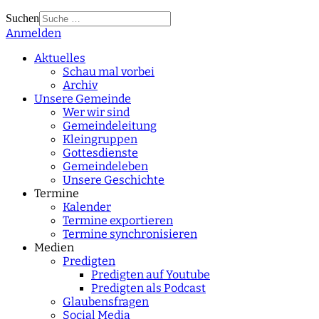
Suchen
Anmelden
Type 2 or more
characters for results.
Aktuelles
Schau mal vorbei
Archiv
Unsere Gemeinde
Wer wir sind
Gemeindeleitung
Kleingruppen
Gottesdienste
Gemeindeleben
Unsere Geschichte
Termine
Kalender
Termine exportieren
Termine synchronisieren
Medien
Predigten
Predigten auf Youtube
Predigten als Podcast
Glaubensfragen
Social Media