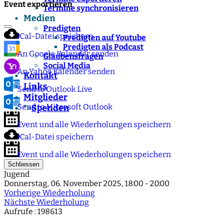
Event exportieren
Termine synchronisieren
Medien
Predigten
iCal-Datei speichern
Predigten auf Youtube
Predigten als Podcast
An Google Kalender senden
Glaubensfragen
Social Media
An Yahoo Kalender senden
Kontakt
Links
Send to Outlook Live
Mitglieder
Send to Microsoft Outlook
Spenden
">
Event und alle Wiederholungen speichern
iCal-Datei speichern
Event und alle Wiederholungen speichern
Schliessen
Jugend
Donnerstag, 06. November 2025, 18:00 - 20:00
Vorherige Wiederholung
Nächste Wiederholung
Aufrufe
: 198613