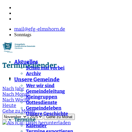
mail@efg-elmshorn.de
Sonntags
Aktuelles
Terminkalender
Schau mal vorbei
Archiv
Unsere Gemeinde
Wer wir sind
Nach Jahr
Gemeindeleitung
Nach Monat
Kleingruppen
Nach Woche
Gottesdienste
Heute
Gemeindeleben
Gehe zu Monat
Unsere Geschichte
Gehe zu Monat
Termine
Kalender
Termine exportieren