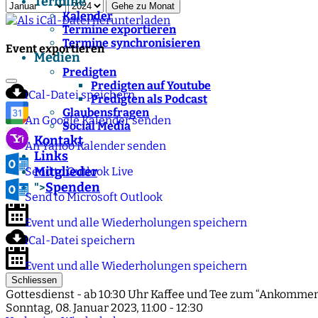
Termine
Gehe zu Monat
Kalender
Termine exportieren
Termine synchronisieren
Event exportieren
Medien
Predigten
Predigten auf Youtube
iCal-Datei speichern
Predigten als Podcast
Glaubensfragen
An Google Kalender senden
Social Media
Kontakt
An Yahoo Kalender senden
Links
Mitglieder
Send to Outlook Live
Spenden
">
Send to Microsoft Outlook
Event und alle Wiederholungen speichern
iCal-Datei speichern
Event und alle Wiederholungen speichern
Schliessen
Gottesdienst - ab 10:30 Uhr Kaffee und Tee zum “Ankommen
Sonntag, 08. Januar 2023, 11:00 - 12:30