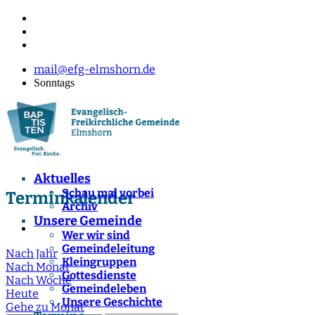
mail@efg-elmshorn.de
Sonntags
Aktuelles
Schau mal vorbei
Terminkalender
Archiv
Unsere Gemeinde
Wer wir sind
Gemeindeleitung
Nach Jahr
Kleingruppen
Nach Monat
Gottesdienste
Nach Woche
Gemeindeleben
Heute
Unsere Geschichte
Gehe zu Monat