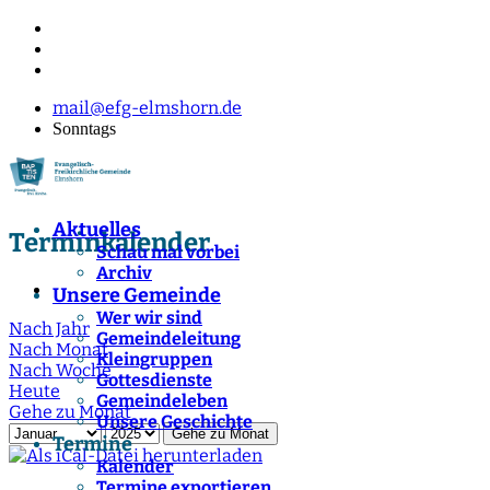
mail@efg-elmshorn.de
Sonntags
Aktuelles
Terminkalender
Schau mal vorbei
Archiv
Unsere Gemeinde
Wer wir sind
Nach Jahr
Gemeindeleitung
Nach Monat
Kleingruppen
Nach Woche
Gottesdienste
Heute
Gemeindeleben
Gehe zu Monat
Unsere Geschichte
Gehe zu Monat
Termine
Kalender
Termine exportieren