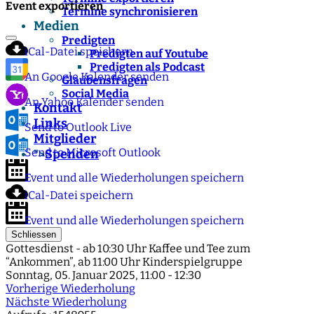
Event exportieren
Termine synchronisieren
Medien
Predigten
iCal-Datei speichern
Predigten auf Youtube
Predigten als Podcast
An Google Kalender senden
Glaubensfragen
Social Media
An Yahoo Kalender senden
Kontakt
Links
Send to Outlook Live
Mitglieder
Send to Microsoft Outlook
Spenden
">
Event und alle Wiederholungen speichern
iCal-Datei speichern
Event und alle Wiederholungen speichern
Schliessen
Gottesdienst - ab 10:30 Uhr Kaffee und Tee zum
“Ankommen”, ab 11:00 Uhr Kinderspielgruppe
Sonntag, 05. Januar 2025, 11:00 - 12:30
Vorherige Wiederholung
Nächste Wiederholung