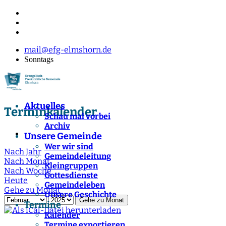
mail@efg-elmshorn.de
Sonntags
Aktuelles
Terminkalender
Schau mal vorbei
Archiv
Unsere Gemeinde
Wer wir sind
Nach Jahr
Gemeindeleitung
Nach Monat
Kleingruppen
Nach Woche
Gottesdienste
Heute
Gemeindeleben
Gehe zu Monat
Unsere Geschichte
Gehe zu Monat
Termine
Kalender
Termine exportieren