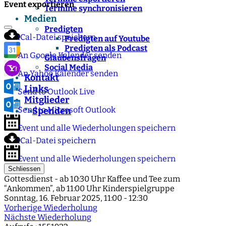
Event exportieren
Termine synchronisieren
Medien
Predigten
iCal-Datei speichern
Predigten auf Youtube
Predigten als Podcast
An Google Kalender senden
Glaubensfragen
Social Media
An Yahoo Kalender senden
Kontakt
Links
Send to Outlook Live
Mitglieder
Send to Microsoft Outlook
Spenden
">
Event und alle Wiederholungen speichern
iCal-Datei speichern
Event und alle Wiederholungen speichern
Schliessen
Gottesdienst - ab 10:30 Uhr Kaffee und Tee zum
“Ankommen”, ab 11:00 Uhr Kinderspielgruppe
Sonntag, 16. Februar 2025, 11:00 - 12:30
Vorherige Wiederholung
Nächste Wiederholung