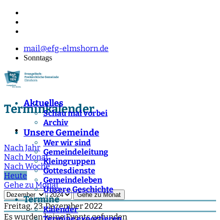
mail@efg-elmshorn.de
Sonntags
Aktuelles
Terminkalender
Schau mal vorbei
Archiv
Unsere Gemeinde
Wer wir sind
Nach Jahr
Gemeindeleitung
Nach Monat
Kleingruppen
Nach Woche
Gottesdienste
Heute
Gemeindeleben
Gehe zu Monat
Unsere Geschichte
Gehe zu Monat
Termine
Freitag, 23. Dezember 2022
Kalender
Es wurden keine Events gefunden
Termine exportieren