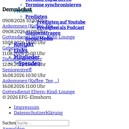
Termine synchronisieren
Demnächst
Medien
Predigten
09.08.2026
10:30 Uhr
Predigten auf Youtube
Ankommen (Kaffee, Tee, ...)
Predigten als Podcast
09.08.2026
11:00 Uhr
Glaubensfragen
Gottesdienst Eltern-Kind-Lounge
Social Media
10.08.2026
18:00 Uhr
Kontakt
Gebetstreff
Links
11.08.2026
15:00 Uhr
Mitglieder
Dienstagskrabbler
Spenden
">
12.08.2026
15:00 Uhr
Seniorentreff
16.08.2026
10:30 Uhr
Ankommen (Kaffee, Tee, ...)
16.08.2026
11:00 Uhr
Gottesdienst Eltern-Kind-Lounge
© 2026 EFG-Elmshorn
Impressum
Datenschutzerklärung
Suchen
Anmelden
Type 2 or more