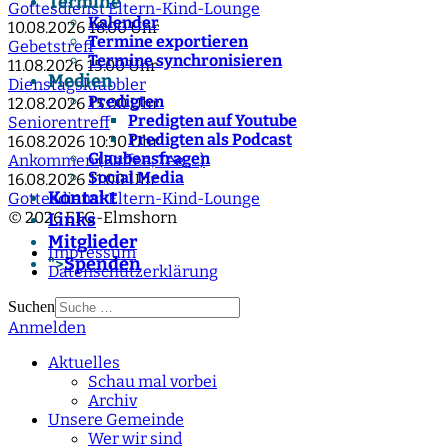
Termine
Gottesdienst Eltern-Kind-Lounge
Kalender
10.08.2026
18:00 Uhr
Termine exportieren
Gebetstreff
Termine synchronisieren
11.08.2026
15:00 Uhr
Medien
Dienstagskrabbler
Predigten
12.08.2026
15:00 Uhr
Predigten auf Youtube
Seniorentreff
Predigten als Podcast
16.08.2026
10:30 Uhr
Glaubensfragen
Ankommen (Kaffee, Tee, ...)
Social Media
16.08.2026
11:00 Uhr
Kontakt
Gottesdienst Eltern-Kind-Lounge
© 2026 EFG-Elmshorn
Links
Mitglieder
Impressum
Spenden
">
Datenschutzerklärung
Suchen
Anmelden
Type 2 or more
characters for results.
Aktuelles
Schau mal vorbei
Archiv
Unsere Gemeinde
Wer wir sind