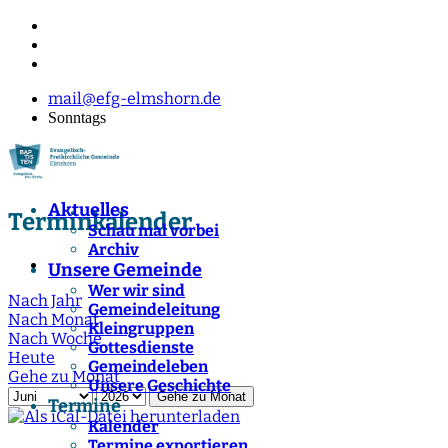
mail@efg-elmshorn.de
Sonntags
Aktuelles
Terminkalender
Schau mal vorbei
Archiv
Unsere Gemeinde
Wer wir sind
Nach Jahr
Gemeindeleitung
Nach Monat
Kleingruppen
Nach Woche
Gottesdienste
Heute
Gemeindeleben
Gehe zu Monat
Unsere Geschichte
Gehe zu Monat
Termine
Kalender
Termine exportieren