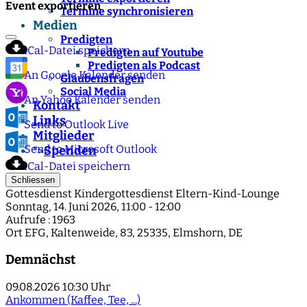
Event exportieren
Termine synchronisieren
Medien
Predigten
iCal-Datei speichern
Predigten auf Youtube
Predigten als Podcast
An Google Kalender senden
Glaubensfragen
Social Media
An Yahoo Kalender senden
Kontakt
Links
Send to Outlook Live
Mitglieder
Send to Microsoft Outlook
Spenden
">
iCal-Datei speichern
Schliessen
Gottesdienst Kindergottesdienst Eltern-Kind-Lounge
Sonntag, 14. Juni 2026, 11:00 - 12:00
Aufrufe
: 1963
Ort
EFG, Kaltenweide, 83, 25335, Elmshorn, DE
Demnächst
09.08.2026
10:30 Uhr
Ankommen (Kaffee, Tee, ...)