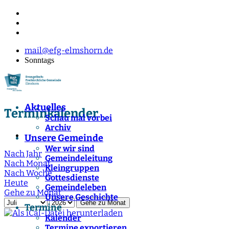
mail@efg-elmshorn.de
Sonntags
Aktuelles
Terminkalender
Schau mal vorbei
Archiv
Unsere Gemeinde
Wer wir sind
Nach Jahr
Gemeindeleitung
Nach Monat
Kleingruppen
Nach Woche
Gottesdienste
Heute
Gemeindeleben
Gehe zu Monat
Unsere Geschichte
Gehe zu Monat
Termine
Kalender
Termine exportieren