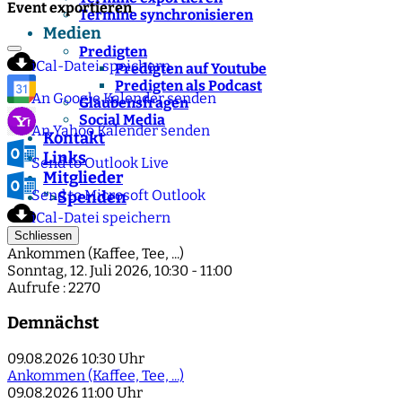
Event exportieren
Termine synchronisieren
Medien
Predigten
iCal-Datei speichern
Predigten auf Youtube
Predigten als Podcast
An Google Kalender senden
Glaubensfragen
Social Media
An Yahoo Kalender senden
Kontakt
Links
Send to Outlook Live
Mitglieder
Send to Microsoft Outlook
Spenden
">
iCal-Datei speichern
Schliessen
Ankommen (Kaffee, Tee, ...)
Sonntag, 12. Juli 2026, 10:30 - 11:00
Aufrufe
: 2270
Demnächst
09.08.2026
10:30 Uhr
Ankommen (Kaffee, Tee, ...)
09.08.2026
11:00 Uhr